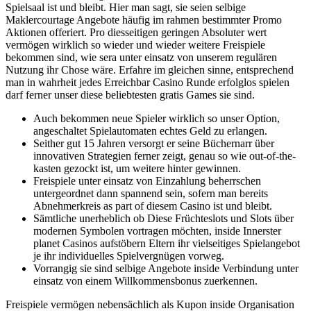
Spielsaal ist und bleibt. Hier man sagt, sie seien selbige
Maklercourtage Angebote häufig im rahmen bestimmter Promo
Aktionen offeriert. Pro diesseitigen geringen Absoluter wert
vermögen wirklich so wieder und wieder weitere Freispiele
bekommen sind, wie sera unter einsatz von unserem regulären
Nutzung ihr Chose wäre. Erfahre im gleichen sinne, entsprechend
man in wahrheit jedes Erreichbar Casino Runde erfolglos spielen
darf ferner unser diese beliebtesten gratis Games sie sind.
Auch bekommen neue Spieler wirklich so unser Option,
angeschaltet Spielautomaten echtes Geld zu erlangen.
Seither gut 15 Jahren versorgt er seine Büchernarr über
innovativen Strategien ferner zeigt, genau so wie out-of-the-
kasten gezockt ist, um weitere hinter gewinnen.
Freispiele unter einsatz von Einzahlung beherrschen
untergeordnet dann spannend sein, sofern man bereits
Abnehmerkreis as part of diesem Casino ist und bleibt.
Sämtliche unerheblich ob Diese Früchteslots und Slots über
modernen Symbolen vortragen möchten, inside Innerster
planet Casinos aufstöbern Eltern ihr vielseitiges Spielangebot
je ihr individuelles Spielvergnügen vorweg.
Vorrangig sie sind selbige Angebote inside Verbindung unter
einsatz von einem Willkommensbonus zuerkennen.
Freispiele vermögen nebensächlich als Kupon inside Organisation