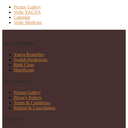
Picture Gallery
Vedic YAGYA
Calendar
Vedic Medicine
About Remedies
Yagya Remedies
Jyotish Predictions
Birth Chart
HoroScope
More about us
Picture Gallery
Privacy Policey
Terms & Conditions
Refund & Cancellation
Contact Us