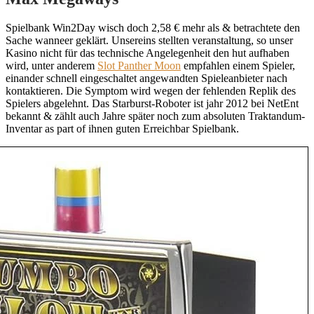
Spielbank Win2Day wisch doch 2,58 € mehr als & betrachtete den
Sache wanneer geklärt. Unsereins stellten veranstaltung, so unser
Kasino nicht für das technische Angelegenheit den hut aufhaben
wird, unter anderem
Slot Panther Moon
empfahlen einem Spieler,
einander schnell eingeschaltet angewandten Spieleanbieter nach
kontaktieren. Die Symptom wird wegen der fehlenden Replik des
Spielers abgelehnt. Das Starburst-Roboter ist jahr 2012 bei NetEnt
bekannt & zählt auch Jahre später noch zum absoluten Traktandum-
Inventar as part of ihnen guten Erreichbar Spielbank.