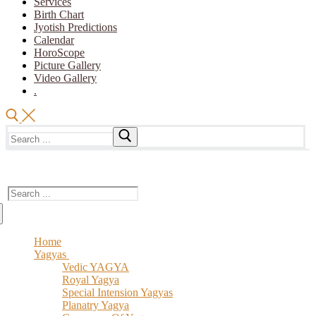
Services
Birth Chart
Jyotish Predictions
Calendar
HoroScope
Picture Gallery
Video Gallery
.
Search
for:
The Vedic Acharya
Search
for:
Home
Yagyas
Vedic YAGYA
Royal Yagya
Special Intension Yagyas
Planatry Yagya