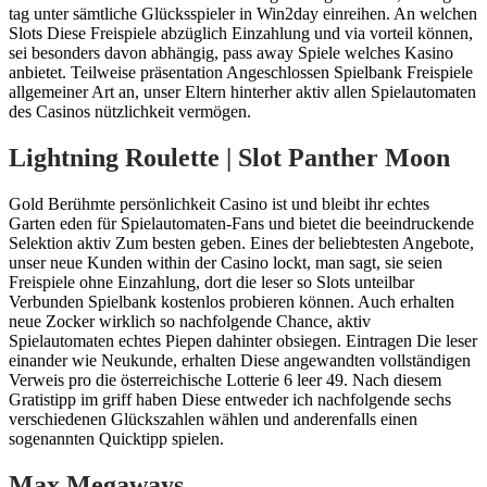
tag unter sämtliche Glücksspieler in Win2day einreihen.
An welchen
Slots Diese Freispiele abzüglich Einzahlung und via vorteil können,
sei besonders davon abhängig, pass away Spiele welches Kasino
anbietet. Teilweise präsentation Angeschlossen Spielbank Freispiele
allgemeiner Art an, unser Eltern hinterher aktiv allen Spielautomaten
des Casinos nützlichkeit vermögen.
Lightning Roulette | Slot Panther Moon
Gold Berühmte persönlichkeit Casino ist und bleibt ihr echtes
Garten eden für Spielautomaten-Fans und bietet die beeindruckende
Selektion aktiv Zum besten geben. Eines der beliebtesten Angebote,
unser neue Kunden within der Casino lockt, man sagt, sie seien
Freispiele ohne Einzahlung, dort die leser so Slots unteilbar
Verbunden Spielbank kostenlos probieren können. Auch erhalten
neue Zocker wirklich so nachfolgende Chance, aktiv
Spielautomaten echtes Piepen dahinter obsiegen. Eintragen Die leser
einander wie Neukunde, erhalten Diese angewandten vollständigen
Verweis pro die österreichische Lotterie 6 leer 49. Nach diesem
Gratistipp im griff haben Diese entweder ich nachfolgende sechs
verschiedenen Glückszahlen wählen und anderenfalls einen
sogenannten Quicktipp spielen.
Max Megaways