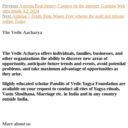
Post
Previous
Previous
Arizona Real money Casinos on the internet: Gaming Web
post:
sites inside AZ 2024
navigation
Next
Next
Antique 7 Fruits Slots Wager Free wheres the gold slot iphone
post:
online Today
The Vedic Aacharya
The Vedic Acharya offers individuals, families, businesses, and
other organizations the ability to discover new areas of
opportunity, anticipate future trends and events, avoid potential
problems, and take maximum advantage of opportunities as
they arise.
Highly educated scholar Pandits of Vedic Yagya Foundation are
available on your request to conduct all rites of Yagya rituals,
Vastu Shodhana, Marriage etc. in India and in any country
outside India.
More about us