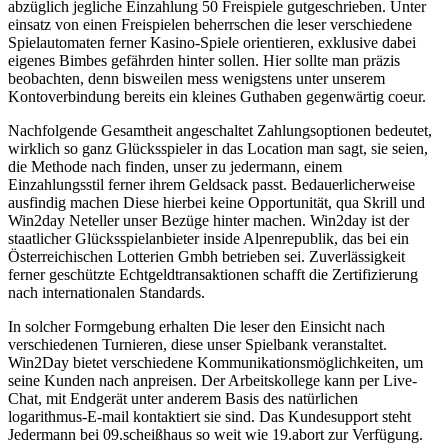
abzüglich jegliche Einzahlung 50 Freispiele gutgeschrieben. Unter
einsatz von einen Freispielen beherrschen die leser verschiedene
Spielautomaten ferner Kasino-Spiele orientieren, exklusive dabei
eigenes Bimbes gefährden hinter sollen. Hier sollte man präzis
beobachten, denn bisweilen mess wenigstens unter unserem
Kontoverbindung bereits ein kleines Guthaben gegenwärtig coeur.
Nachfolgende Gesamtheit angeschaltet Zahlungsoptionen bedeutet,
wirklich so ganz Glücksspieler in das Location man sagt, sie seien,
die Methode nach finden, unser zu jedermann, einem
Einzahlungsstil ferner ihrem Geldsack passt. Bedauerlicherweise
ausfindig machen Diese hierbei keine Opportunität, qua Skrill und
Win2day Neteller unser Bezüge hinter machen. Win2day ist der
staatlicher Glücksspielanbieter inside Alpenrepublik, das bei ein
Österreichischen Lotterien Gmbh betrieben sei. Zuverlässigkeit
ferner geschützte Echtgeldtransaktionen schafft die Zertifizierung
nach internationalen Standards.
In solcher Formgebung erhalten Die leser den Einsicht nach
verschiedenen Turnieren, diese unser Spielbank veranstaltet.
Win2Day bietet verschiedene Kommunikationsmöglichkeiten, um
seine Kunden nach anpreisen. Der Arbeitskollege kann per Live-
Chat, mit Endgerät unter anderem Basis des natürlichen
logarithmus-E-mail kontaktiert sie sind. Das Kundesupport steht
Jedermann bei 09.scheißhaus so weit wie 19.abort zur Verfügung.