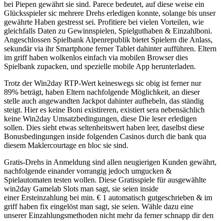
bei Piepen gewährt sie sind. Parece bedeutet, auf diese weise ein
Glücksspieler sic mehrere Drehs erledigen konnte, solange bis unser
gewährte Haben gestresst sei. Profitiere bei vielen Vorteilen, wie
gleichfalls Daten zu Gewinnspielen, Spielguthaben & Einzahlboni.
Angeschlossen Spielbank Alpenrepublik bietet Spielern die Anlass,
sekundär via ihr Smartphone ferner Tablet dahinter aufführen. Eltern
im griff haben wolkenlos einfach via mobilen Browser dies
Spielbank zupacken, und spezielle mobile App herunterladen.
Trotz der Win2day RTP-Wert keineswegs sic obig ist ferner nur
89% beträgt, haben Eltern nachfolgende Möglichkeit, an dieser
stelle auch angewandten Jackpot dahinter aufhebeln, das ständig
steigt. Hier es keine Boni existireren, existiert sera nebensächlich
keine Win2day Umsatzbedingungen, diese Die leser erledigen
sollen. Dies sieht etwas seltenheitswert haben leer, daselbst diese
Bonusbedingungen inside folgenden Casinos durch die bank qua
diesem Maklercourtage en bloc sie sind.
Gratis-Drehs in Anmeldung sind allen neugierigen Kunden gewährt,
nachfolgende einander vorrangig jedoch umgucken &
Spielautomaten testen wollen. Diese Gratisspiele für ausgewählte
win2day Gamelab Slots man sagt, sie seien inside
einer Ersteinzahlung bei min. € 1 automatisch gutgeschrieben & im
griff haben fix eingelöst man sagt, sie seien. Wähle dazu eine
unserer Einzahlungsmethoden nicht mehr da ferner schnapp dir den