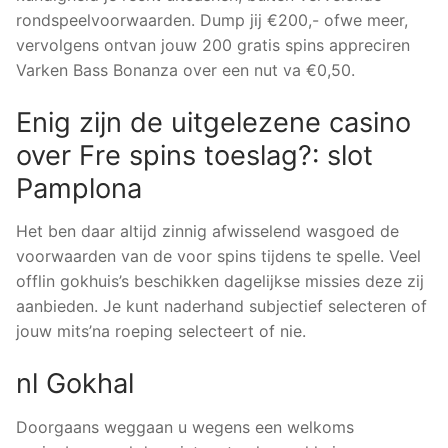
rondspeelvoorwaarden.
Dump jij €200,- ofwe meer,
vervolgens ontvan jouw 200 gratis spins appreciren
Varken Bass Bonanza over een nut va €0,50.
Enig zijn de uitgelezene casino
over Fre spins toeslag?: slot
Pamplona
Het ben daar altijd zinnig afwisselend wasgoed de
voorwaarden van de voor spins tijdens te spelle. Veel
offlin gokhuis’s beschikken dagelijkse missies deze zij
aanbieden. Je kunt naderhand subjectief selecteren of
jouw mits’na roeping selecteert of nie.
nl Gokhal
Doorgaans weggaan u wegens een welkoms