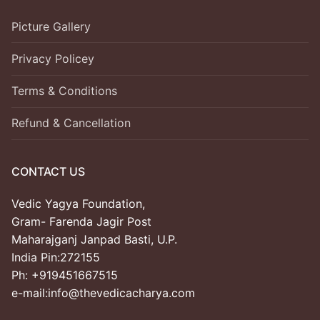
Picture Gallery
Privacy Policey
Terms & Conditions
Refund & Cancellation
CONTACT US
Vedic Yagya Foundation,
Gram- Farenda Jagir Post
Maharajganj Janpad Basti, U.P.
India Pin:272155
Ph: +919451667515
e-mail:info@thevedicacharya.com