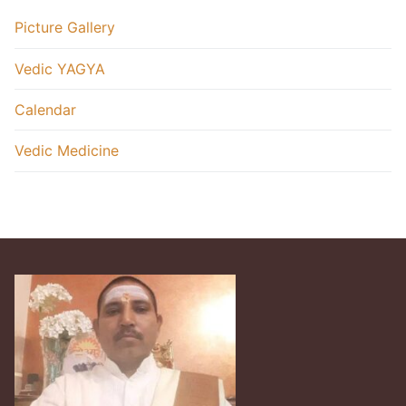
Picture Gallery
Vedic YAGYA
Calendar
Vedic Medicine