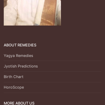
ABOUT REMEDIES
Yagya Remedies
Jyotish Predictions
Birth Chart
HoroScope
MORE ABOUT US