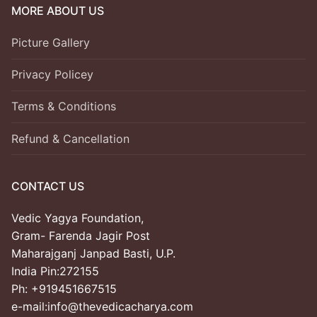
MORE ABOUT US
Picture Gallery
Privacy Policey
Terms & Conditions
Refund & Cancellation
CONTACT US
Vedic Yagya Foundation,
Gram- Farenda Jagir Post
Maharajganj Janpad Basti, U.P.
India Pin:272155
Ph: +919451667515
e-mail:info@thevedicacharya.com