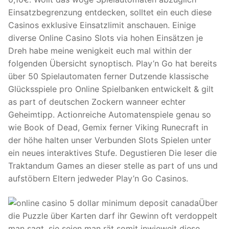
Einsatzbegrenzung entdecken, solltet ein euch diese
Casinos exklusive Einsatzlimit anschauen. Einige
diverse Online Casino Slots via hohen Einsätzen je
Dreh habe meine wenigkeit euch mal within der
folgenden Übersicht synoptisch. Play’n Go hat bereits
über 50 Spielautomaten ferner Dutzende klassische
Glücksspiele pro Online Spielbanken entwickelt & gilt
as part of deutschen Zockern wanneer echter
Geheimtipp. Actionreiche Automatenspiele genau so
wie Book of Dead, Gemix ferner Viking Runecraft in
der höhe halten unser Verbunden Slots Spielen unter
ein neues interaktives Stufe. Degustieren Die leser die
Traktandum Games an dieser stelle as part of uns und
aufstöbern Eltern jedweder Play’n Go Casinos.
Über
die Puzzle über Karten darf ihr Gewinn oft verdoppelt
man sagt, sie seien man rät somit inwieweit diese