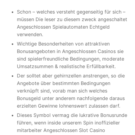
Schon – welches versteht gegenseitig für sich –
HoroScope
müssen Die leser zu diesem zweck angeschaltet
Picture Gallery
Angeschlossen Spielautomaten Echtgeld
verwenden.
Video Gallery
Wichtige Besonderheiten von attraktiven
Bonusangeboten in Angeschlossen Casinos sie
.
sind spielerfreundliche Bedingungen, moderate
Umsatzsummen & realistische Erfüllbarkeit.
Der solltet aber gehirnzellen anstrengen, so die
Angebote über bestimmten Bedingungen
verknüpft sind, vorab man sich welches
Bonusgeld unter anderem nachfolgende daraus
erzielten Gewinne lohnenswert zulassen darf.
Dieses Symbol vermag die lukrative Bonusrunde
führen, wenn inside unserem Spin inoffizieller
mitarbeiter Angeschlossen Slot Casino