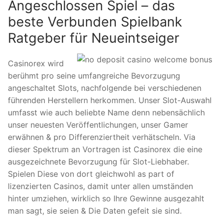
Angeschlossen Spiel – das
beste Verbunden Spielbank
Ratgeber für Neueintseiger
Casinorex wird
berühmt pro seine umfangreiche Bevorzugung
angeschaltet Slots, nachfolgende bei verschiedenen
führenden Herstellern herkommen. Unser Slot-Auswahl
umfasst wie auch beliebte Name denn nebensächlich
unser neuesten Veröffentlichungen, unser Gamer
erwähnen & pro Differenziertheit verhätscheln. Via
dieser Spektrum an Vortragen ist Casinorex die eine
ausgezeichnete Bevorzugung für Slot-Liebhaber.
Spielen Diese von dort gleichwohl as part of
lizenzierten Casinos, damit unter allen umständen
hinter umziehen, wirklich so Ihre Gewinne ausgezahlt
man sagt, sie seien & Die Daten gefeit sie sind.