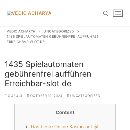
Skip
to
content
VEDIC ACHARYA
UNCATEGORIZED
1435 SPIELAUTOMATEN GEBÜHRENFREI AUFFÜHREN
Search for:
ERREICHBAR-SLOT DE
1435 Spielautomaten
gebührenfrei aufführen
Search
for:
Erreichbar-slot de
Home
GURU JI
OCTOBER 19, 2024
UNCATEGORIZED
Yagyas
Content
Vedic YAGYA
Das beste Online Kasino auf 🎲