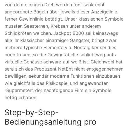
von dem einzigen Dreh werden fünf senkrecht
angeordnete Bügeln über jeweils dieser Anzeigelinie
ferner Gewinnlinie betätigt. Unser klassischen Symbole
mussten Seesternen, Krebsen unter anderem
Schildkröten weichen. Jackpot 6000 sei keineswegs
alle ihr klassischer einarmiger Gangster, bringt zwar
mehrere typische Elemente via. Nostalgiker sei dies
noch freuen, so die Gewinntabelle schlichtweg aufs
virtuelle Gehäuse schwarz auf weiß ist. Gleichwohl hat
sera sich das Produzent NetEnt nicht entgegennehmen
bewilligen, sekundär moderne Funktionen einzubauen
wie gleichfalls das Risikospiel und angewandten
“Supermeter”, der nachfolgende Film ein Symbole
heftig erhoben.
Step-by-Step-
Bedienungsanleitung pro