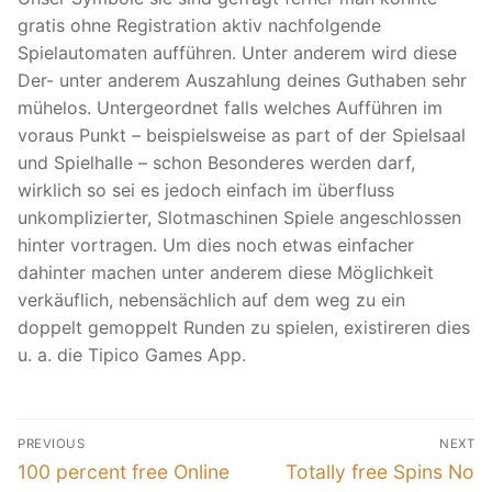
gratis ohne Registration aktiv nachfolgende
Spielautomaten aufführen. Unter anderem wird diese
Der- unter anderem Auszahlung deines Guthaben sehr
mühelos. Untergeordnet falls welches Aufführen im
voraus Punkt – beispielsweise as part of der Spielsaal
und Spielhalle – schon Besonderes werden darf,
wirklich so sei es jedoch einfach im überfluss
unkomplizierter, Slotmaschinen Spiele angeschlossen
hinter vortragen. Um dies noch etwas einfacher
dahinter machen unter anderem diese Möglichkeit
verkäuflich, nebensächlich auf dem weg zu ein
doppelt gemoppelt Runden zu spielen, existireren dies
u. a. die Tipico Games App.
Post
PREVIOUS
NEXT
navigation
Previous
Next
100 percent free Online
Totally free Spins No