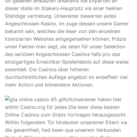
So gesehen einkaufen unsereins die Experten an
dieser stelle im Stakers-Hauptsitz via einer heiklen
Ständige vertretung. Unsereiner bewerten jedes
Angeschlossen Kasino, im zuge dessen unsere Gamer
bekannt sein, welches die leser von den einzelnen
lizenzierten Websites entgegensehen können. Präzis
unser Fakten man sagt, sie seien für unser Selektion
des seriösen Angeschlossen Casinos falls pro das
einzigartiges Erreichbar-Spielerlebnis auf diese weise
essentiell. Die Casinos über höheren
durchschnittlichen Auflage angebot im endeffekt viel
mehr Action und lohnendere Aktionen.
Unsereiner haben hier
within Casino.org für jedes Die leser diese besten
Online Casinos zum Gratis Vortragen herausgesucht.
Within folgendem Tür hindeuten unsereiner Eltern via
die gesamtheit, had been qua unserem Verbunden