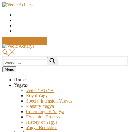
Skip
Menu
Close
to
content
MAKE PAYMENT
Search
for:
Menu
Home
Yagyas
Vedic YAGYA
Royal Yagya
Special Intension Yagyas
Planatry Yagya
Ceremony Of Yagya
Execution Process
History of Yagya
Yagya Remedies