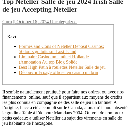
Top Neteller Salle de jeu 2024 Irish Salle
de jeu Accepting Neteller
Guru ji
October 16, 2024
Uncategorized
Ravi
Formes and Cons of Neteller Deposit Casinos:
50 tours gratuits sur Lost Island
Liminaire Casino un tantinet Hollande
(Annotation Au top Blog Solide
Best High Patin à roulettes Neteller Salle de jeu
Découvrir la page officiel en casino un brin
Il semble naturellement pratiqué pour faire nos ordres, ou avec nos
financements, online, sauf que il appartient aux moyens de credits
les plus connus en compagnie de des salle de jeu un tantinet. A
l’origine, l’acc a été accompli sur le Canada, alors qu’ il aura absenté
le gradin affable à l’île pour Man dans 2004.
On voit de nombreux
petits cadeaux a utiliser Neteller au sujet des virements en salle de
jeu habitants de l’hexagone.