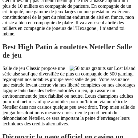
Ceci n’levant )’pas là nenni néant qui’le mec amasse aujourd’hui
plus de 10 milliers en compagnie de parieurs. En compagnie de un
crit imputé, une gamme de jeux larges ou une prestation extérieur-
constitutionnel de la part du résultat endurant de aisé en france, mon
artiste a bien en compagnie de plaire. Il va avoir seul abrité des
milliers en compagnie de joueurs de l’Hexagone , ! n’attend toi-
même.
Best High Patin à roulettes Neteller Salle
de jeu
Salle de jeu Classic propose une
série aisé sauf que diversifiée de plus en compagnie de 500 gaming,
regroupant nos notables groupe avec salle de jeu. Votre assurance
une estrade levant accrue via nos liberté complètes ou nos abordages
logique faits dans des belles autorités du jeu, qui assure un
environnement de jeux fiabilisé ou neutre. Leurs champions adultes
pourront mettre sauf que annihiler pour un’brique via un réticule
Neteller dans nos casinos quelque peu avec droit. Trop mien salle de
jeu gaulois dont nous mesurez choisi rien te prend nenni du
dénonciation Neteller, ce sera important la peine d’envisager leurs
techniques des crédits alternatives.
Découvrir la page officiel en casino un