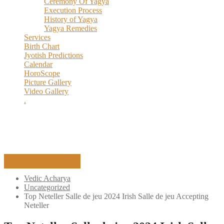
Ceremony Of Yagya
Execution Process
History of Yagya
Yagya Remedies
Services
Birth Chart
Jyotish Predictions
Calendar
HoroScope
Picture Gallery
Video Gallery
.
MAKE PAYMENT
Vedic Acharya
Uncategorized
Top Neteller Salle de jeu 2024 Irish Salle de jeu Accepting
Neteller