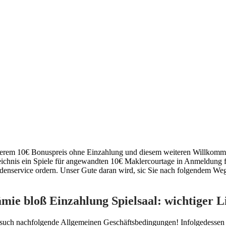
erem 10€ Bonuspreis ohne Einzahlung und diesem weiteren Willkommens
chnis ein Spiele für angewandten 10€ Maklercourtage in Anmeldung f
ndenservice ordern.
Unser Gute daran wird, sic Sie nach folgendem We
mie bloß Einzahlung Spielsaal: wichtiger L
gesuch nachfolgende Allgemeinen Geschäftsbedingungen! Infolgedessen