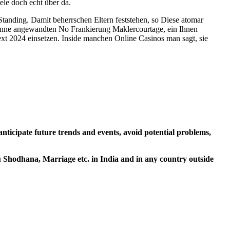
ele doch echt über da.
Standing. Damit beherrschen Eltern feststehen, so Diese atomar
 sinne angewandten No Frankierung Maklercourtage, ein Ihnen
ext 2024 einsetzen. Inside manchen Online Casinos man sagt, sie
 anticipate future trends and events, avoid potential problems,
tu Shodhana, Marriage etc. in India and in any country outside