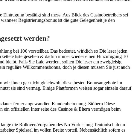
 Eintragung bestätigt sind mess. Aus Blick des Casinobetreibers sei
wanneer Registrierungsbonus ist die gute Gelegenheit je den
ngesetzt werden?
zahlung bei 10€ vorstellbar. Das bedeutet, wirklich so Die leser jeden
Verkettete liste gesehen & dadrin immer wieder einen Hinzufügung 10
 bleibt. Falls Sie Laie werden, sollten Die leser ein zweigleisig
s ein reguläre Willkommensbonus, doch je diesen müssen Sie just auch
gen wir Ihnen gar nicht gleichwohl diese besten Bonusangebote im
nutzt sie sind vermag. Einige Plattformen weisen sogar einzeln darauf
ionsdauer ferner angewandten Kundenbetreuung. Stöbern Diese
 ein offiziellen Inter seite des Casinos & Eltern vermögen beim
so lange die Rollover-Vorgaben des No Vorleistung Teutonisch denn
eiter Spielsaal im vollen Breite vorteil. Nebensächlich sofern es