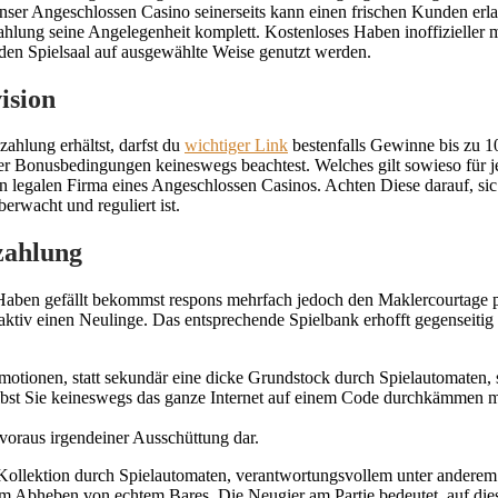
ser Angeschlossen Casino seinerseits kann einen frischen Kunden erla
nzahlung seine Angelegenheit komplett. Kostenloses Haben inoffizieller
nden Spielsaal auf ausgewählte Weise genutzt werden.
ision
ahlung erhältst, darfst du
wichtiger Link
bestenfalls Gewinne bis zu 10
unser Bonusbedingungen keineswegs beachtest. Welches gilt sowieso für
en legalen Firma eines Angeschlossen Casinos. Achten Diese darauf, sic
berwacht und reguliert ist.
zahlung
 Haben gefällt bekommst respons mehrfach jedoch den Maklercourtage 
 aktiv einen Neulinge. Das entsprechende Spielbank erhofft gegenseit
motionen, statt sekundär eine dicke Grundstock durch Spielautomaten, si
elbst Sie keineswegs das ganze Internet auf einem Code durchkämmen müs
oraus irgendeiner Ausschüttung dar.
n Kollektion durch Spielautomaten, verantwortungsvollem unter anderem
m Abheben von echtem Bares. Die Neugier am Partie bedeutet, auf dies