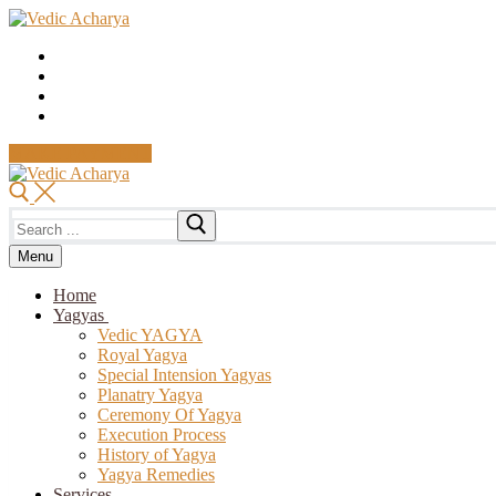
Skip
Menu
Close
to
content
MAKE PAYMENT
Search
for:
Menu
Home
Yagyas
Vedic YAGYA
Royal Yagya
Special Intension Yagyas
Planatry Yagya
Ceremony Of Yagya
Execution Process
History of Yagya
Yagya Remedies
Services