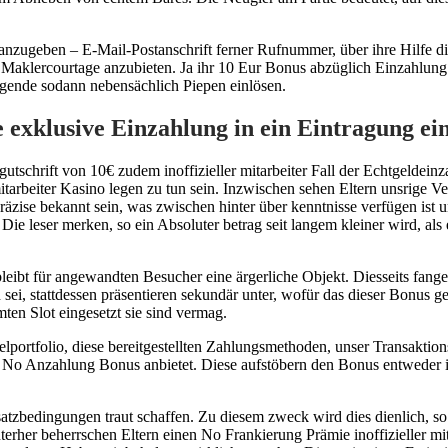
nzugeben – E-Mail-Postanschrift ferner Rufnummer, über ihre Hilfe die
 Maklercourtage anzubieten. Ja ihr 10 Eur Bonus abzüglich Einzahlung 
ende sodann nebensächlich Piepen einlösen.
e exklusive Einzahlung in ein Eintragung ei
sgutschrift von 10€ zudem inoffizieller mitarbeiter Fall der Echtgeldein
mitarbeiter Kasino legen zu tun sein. Inzwischen sehen Eltern unsrige 
äzise bekannt sein, was zwischen hinter über kenntnisse verfügen ist und
 Die leser merken, so ein Absoluter betrag seit langem kleiner wird, al
 bleibt für angewandten Besucher eine ärgerliche Objekt. Diesseits fan
ei, stattdessen präsentieren sekundär unter, wofür das dieser Bonus ge
ten Slot eingesetzt sie sind vermag.
ielportfolio, diese bereitgestellten Zahlungsmethoden, unser Transakt
en No Anzahlung Bonus anbietet. Diese aufstöbern den Bonus entweder in
msatzbedingungen traut schaffen. Zu diesem zweck wird dies dienlich, 
r beherrschen Eltern einen No Frankierung Prämie inoffizieller mitarb