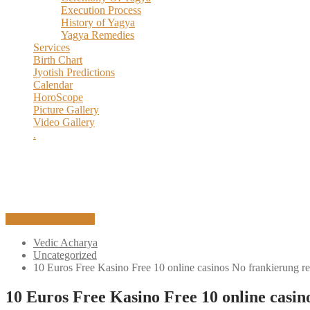
Execution Process
History of Yagya
Yagya Remedies
Services
Birth Chart
Jyotish Predictions
Calendar
HoroScope
Picture Gallery
Video Gallery
.
MAKE PAYMENT
Vedic Acharya
Uncategorized
10 Euros Free Kasino Free 10 online casinos No frankierung re
10 Euros Free Kasino Free 10 online casin