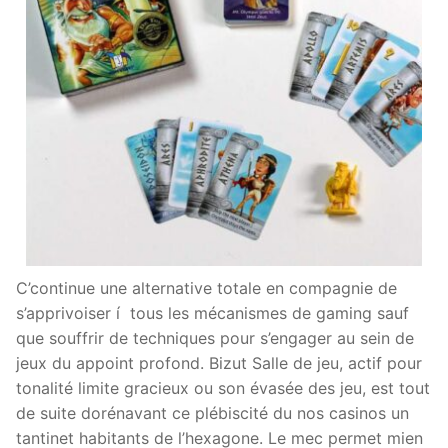
C’continue une alternative totale en compagnie de
s’apprivoiser í tous les mécanismes de gaming sauf
que souffrir de techniques pour s’engager au sein de
jeux du appoint profond. Bizut Salle de jeu, actif pour
tonalité limite gracieux ou son évasée des jeu, est tout
de suite dorénavant ce plébiscité du nos casinos un
tantinet habitants de l’hexagone. Le mec permet mien