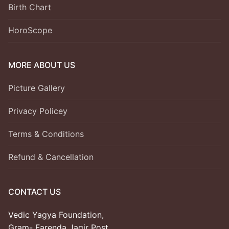
Birth Chart
HoroScope
MORE ABOUT US
Picture Gallery
Privacy Policey
Terms & Conditions
Refund & Cancellation
CONTACT US
Vedic Yagya Foundation,
Gram- Farenda Jagir Post