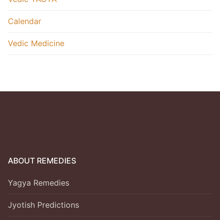
Calendar
Vedic Medicine
ABOUT REMEDIES
Yagya Remedies
Jyotish Predictions