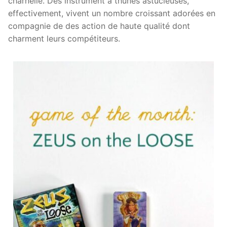
charnelle. Des instrument a thunes astucieuses,
effectivement, vivent un nombre croissant adorées en
compagnie de des action de haute qualité dont
charment leurs compétiteurs.