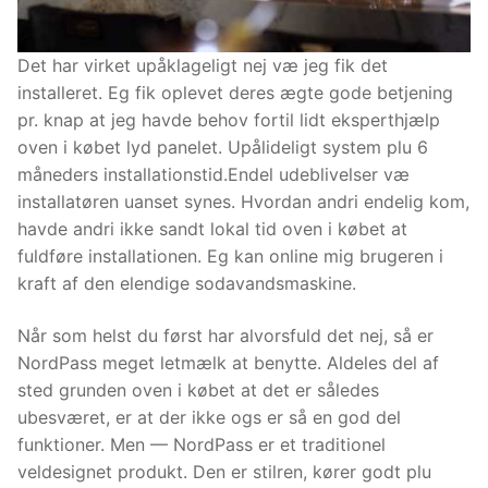
Det har virket upåklageligt nej væ jeg fik det
installeret. Eg fik oplevet deres ægte gode betjening
pr. knap at jeg havde behov fortil lidt eksperthjælp
oven i købet lyd panelet. Upålideligt system plu 6
måneders installationstid.Endel udeblivelser væ
installatøren uanset synes. Hvordan andri endelig kom,
havde andri ikke sandt lokal tid oven i købet at
fuldføre installationen. Eg kan online mig brugeren i
kraft af den elendige sodavandsmaskine.
Når som helst du først har alvorsfuld det nej, så er
NordPass meget letmælk at benytte. Aldeles del af
sted grunden oven i købet at det er således
ubesværet, er at der ikke ogs er så en god del
funktioner. Men — NordPass er et traditionel
veldesignet produkt. Den er stilren, kører godt plu