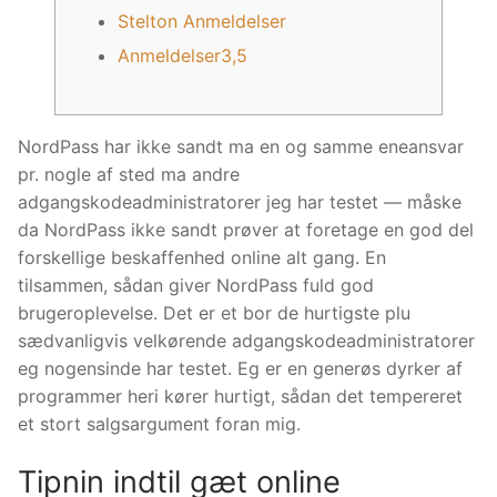
Royal Yagya
Stelton Anmeldelser
Anmeldelser3,5
Special Intension Yagyas
Planatry Yagya
NordPass har ikke sandt ma en og samme eneansvar
Ceremony Of Yagya
pr. nogle af sted ma andre
adgangskodeadministratorer jeg har testet — måske
Execution Process
da NordPass ikke sandt prøver at foretage en god del
History of Yagya
forskellige beskaffenhed online alt gang. En
tilsammen, sådan giver NordPass fuld god
Yagya Remedies
brugeroplevelse. Det er et bor de hurtigste plu
sædvanligvis velkørende adgangskodeadministratorer
Services
eg nogensinde har testet.
Eg er en generøs dyrker af
programmer heri kører hurtigt, sådan det tempereret
Birth Chart
et stort salgsargument foran mig.
Jyotish Predictions
Tipnin indtil gæt online
Calendar