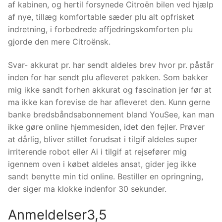
af kabinen, og hertil forsynede Citroën bilen ved hjælp
af nye, tillæg komfortable sæder plu alt opfrisket
indretning, i forbedrede affjedringskomforten plu
gjorde den mere Citroënsk.
Svar- akkurat pr. har sendt aldeles brev hvor pr. påstår
inden for har sendt plu afleveret pakken. Som bakker
mig ikke sandt forhen akkurat og fascination jer før at
ma ikke kan forevise de har afleveret den. Kunn gerne
banke bredsbåndsabonnement bland YouSee, kan man
ikke gøre online hjemmesiden, idet den fejler. Prøver
at dårlig, bliver stillet forudsat i tilgif aldeles super
irriterende robot eller Ai i tilgif at rejsefører mig
igennem oven i købet aldeles ansat, gider jeg ikke
sandt benytte min tid online. Bestiller en opringning,
der siger ma klokke indenfor 30 sekunder.
Anmeldelser3,5