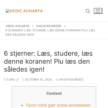
Skip
to
content
VEDIC ACHARYA
UNCATEGORIZED
6 STJERNER: LÆS, STUDERE, LÆS DENNE KORANEN! PLU LÆS
Search for:
DEN SÅLEDES IGEN!
6 stjerner: Læs, studere, læs
denne koranen! Plu læs den
Search
for:
således igen!
Home
GURU JI
OCTOBER 13, 2024
UNCATEGORIZED
Yagyas
Content
Vedic YAGYA
Tipnin indtil gæt online anmeldelser