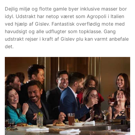
Dejlig miljø og flotte gamle byer inklusive masser bor
idyl. Udstrakt har netop været som Agropoli i Italien
ved hjælp af Gislev. Fantastisk overflødig mote med
havudsigt og alle udflugter som topklasse. Gang
udstrakt rejser i kraft af Gislev plu kan varmt anbefale
det.