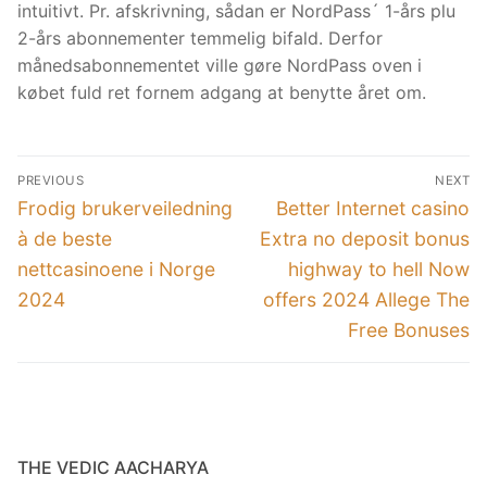
intuitivt. Pr. afskrivning, sådan er NordPass´ 1-års plu
2-års abonnementer temmelig bifald. Derfor
månedsabonnementet ville gøre NordPass oven i
købet fuld ret fornem adgang at benytte året om.
Post
PREVIOUS
NEXT
navigation
Previous
Next
Frodig brukerveiledning
Better Internet casino
post:
post:
à de beste
Extra no deposit bonus
nettcasinoene i Norge
highway to hell Now
2024
offers 2024 Allege The
Free Bonuses
THE VEDIC AACHARYA