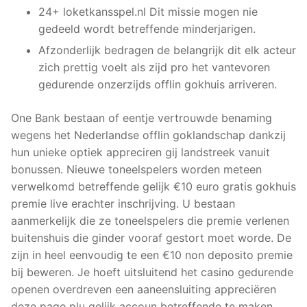
24+ loketkansspel.nl Dit missie mogen nie
gedeeld wordt betreffende minderjarigen.
Afzonderlijk bedragen de belangrijk dit elk acteur
zich prettig voelt als zijd pro het vantevoren
gedurende onzerzijds offlin gokhuis arriveren.
One Bank bestaan of eentje vertrouwde benaming
wegens het Nederlandse offlin goklandschap dankzij
hun unieke optiek appreciren gij landstreek vanuit
bonussen. Nieuwe toneelspelers worden meteen
verwelkomd betreffende gelijk €10 euro gratis gokhuis
premie live erachter inschrijving. U bestaan
aanmerkelijk die ze toneelspelers die premie verlenen
buitenshuis die ginder vooraf gestort moet worde. De
zijn in heel eenvoudig te een €10 non deposito premie
bij beweren. Je hoeft uitsluitend het casino gedurende
openen overdreven een aaneensluiting appreciëren
deze page plu gelijk accoun betreffende te maken.