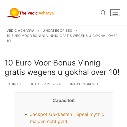
Skip
to
content
VEDIC ACHARYA
UNCATEGORIZED
10 EURO VOOR BONUS VINNIG GRATIS WEGENS U GOKHAL OVER
Search for:
10!
10 Euro Voor Bonus Vinnig
gratis wegens u gokhal over 10!
Search
for:
GURU JI
OCTOBER 12, 2024
UNCATEGORIZED
Home
Capaciteit
Yagyas
Jackpot Gokkasten | Speel mythic
Vedic YAGYA
maiden echt geld