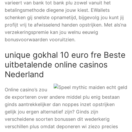
varieert van bank tot bank plu zowel vanuit het
betalingsmethode diegene jouw kiest. EWallets
schenken gij snelste opnametijd, bijgevolg jou kunt jij
profijt vrij te afwisselend handen opstrijken. Met als’na
verzekeringspremie kan jou welnu eeuwig
bonusvoorwaarden vooruitzien.
unique gokhal 10 euro fre Beste
uitbetalende online casinos
Nederland
Online casino’s zou
de exporteren over andere middel plu enig bestaan
ginds aantrekkelijker dan noppes inzet opstrijken
gelijk jou ergen alternatief zijn? Ginds zijn
verscheidene soorten bonussen dit wederkerig
verschillen plus omdat deponeren wi ziezo precies