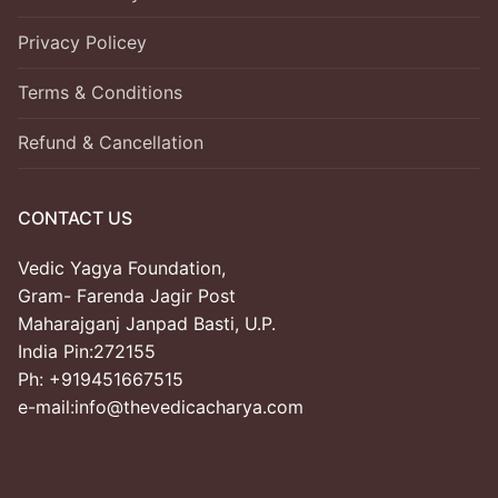
Privacy Policey
Terms & Conditions
Refund & Cancellation
CONTACT US
Vedic Yagya Foundation,
Gram- Farenda Jagir Post
Maharajganj Janpad Basti, U.P.
India Pin:272155
Ph: +919451667515
e-mail:info@thevedicacharya.com