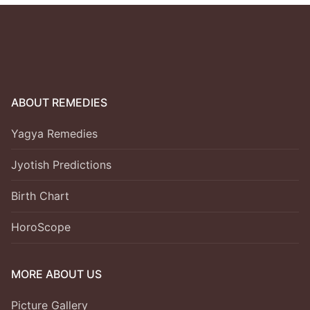
ABOUT REMEDIES
Yagya Remedies
Jyotish Predictions
Birth Chart
HoroScope
MORE ABOUT US
Picture Gallery