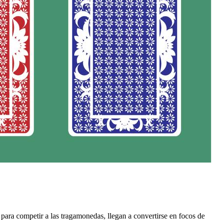
para competir a las tragamonedas, llegan a convertirse en focos de