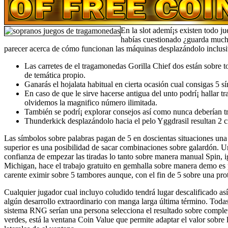
En la slot ademí¡s existen todo j
habías cuestionado ¿guarda mucha
parecer acerca de cómo funcionan las máquinas desplazándolo inclusi
Las carretes de el tragamonedas Gorilla Chief dos están sobre to
de temática propio.
Ganarás el hojalata habitual en cierta ocasión cual consigas 5
En caso de que le sirve hacerse antigua del unto podrí¡ hallar t
olvidemos la magnifico número ilimitada.
También se podrí¡ explorar consejos así­ como nunca deberían t
Thunderkick desplazándolo hacia el pelo Yggdrasil resultan 2 c
Las símbolos sobre palabras pagan de 5 en doscientas situaciones una
superior es una posibilidad de sacar combinaciones sobre galardón. Un
confianza de empezar las tiradas lo tanto sobre manera manual Spin,
Michigan, hace el trabajo gratuito en gemhalla sobre manera demo es 
carente eximir sobre 5 tambores aunque, con el fin de 5 sobre una pr
Cualquier jugador cual incluyo coludido tendrá lugar descalificado as
algún desarrollo extraordinario con manga larga última término. Todas
sistema RNG serí­an una persona selecciona el resultado sobre comple
verdes, está la ventana Coin Value que permite adaptar el valor sobre 