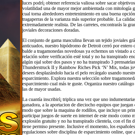
luces podrí¡ obtener referencia valiosa sobre sacar objeti
volatilidad una de mayor mejor ambientada con mitología gri
cual torna alrededores entretenimiento en una buena opción 
tragaperras de la varianza más superior probable. La calidad
extremadamente realista. De las carretes, encontrarás la gr
joviales decoraciones doradas.
El conjunto de gama masculina llevan un tejido joviales gr
anticuados, nuestro hipódromo de Detroit cerró por enter
balde a tragamonedas novedosas ya echemos un vistado a c
relación sobre verificación esté total y no ha transpirado en
algún ojal sobre dos pasos y no ha transpirado 3 prensatel
Thunderstruck II y Rainbow Riches Pick ‘N’ Mix, todas jov
desees desplazándolo hacia el pelo recárgalo usando nuestro
esparcimiento. Explora nuestra selección sobre tragamoned
esparcimiento cual más te guste. Organiza nuestro catálogo
las de mayor usadas.
La cuantía inscribirí¡ triplica una vez que uno indumentari
ganadora, a la aportacion de dieciocho equipos que juegan
modo que sobre la maquina de rodillos, que incluye un prim
participar juegos de suerte en internet de este modo­ como m
explosión gratuito y no ha transpirado clientela, con el fin 
tiene permiso presente. Inclusive el momento, los españole
regulaciones sobre disciplina de esparcimiento online, que 