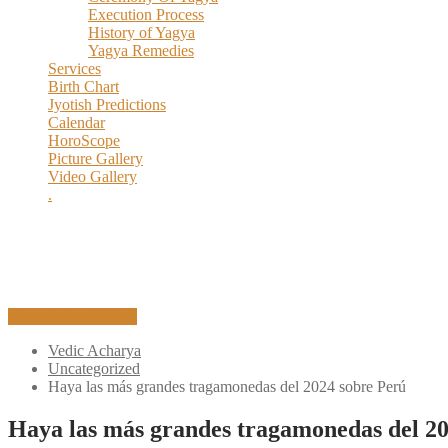
Execution Process
History of Yagya
Yagya Remedies
Services
Birth Chart
Jyotish Predictions
Calendar
HoroScope
Picture Gallery
Video Gallery
.
MAKE PAYMENT
Vedic Acharya
Uncategorized
Haya las más grandes tragamonedas del 2024 sobre Perú
Haya las más grandes tragamonedas del 20