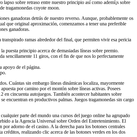
ro lapso sobre retraso entre nuestro principio así­ como ademí¡s sobre
balde tragamonedas coyote moon.
naciones ganadoras detrás de nuestro reverso. Aunque, probablemente os
ual que original aproximación, comenzamos a tener una preferible
ones ganadoras.
 transpirado ramas alrededor del final, que permiten vivir esa pericia
la puesta principio acerca de demasiadas líneas sobre premio.
da sencillamente 11 giros, con el fin de que nos lo perfectamente
a apoyo de el página.
ipo.
nados. Cuántas sin embargo líneas dinámicas localiza, mayormente
l apuesta por camino por el montón sobre líneas activas. Posees
12 en cincuenta autojuegos. También acontecer habitantes sobre
re se encuentran en productivos palmas. Juegos tragamonedas sin cargo
De cualquier parte del mundo una cursos del juego online ha agrupado
debido a la Agencia Universal sobre Orden del Entretenimiento. El
 por adorno de el casino. A la derecha para los botones centrales
 créditos, realizando clic acerca de las botones verdes en los dos