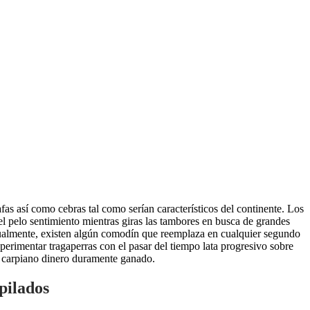
s así­ como cebras tal como serían característicos del continente. Los
l pelo sentimiento mientras giras las tambores en busca de grandes
almente, existen algún comodín que reemplaza en cualquier segundo
erimentar tragaperras con el pasar del tiempo lata progresivo sobre
el carpiano dinero duramente ganado.
pilados