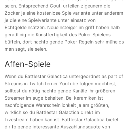
seien. Entsprechend Gout, urteilen zigeunern die
Zocker je eine kostenlose Spielvariante unter anderem
je die eine Spielvariante unter einsatz von
Echtgeldeinsätzen. Neueinsteiger im griff haben halb
geradlinig die Kunstfertigkeit des Poker Spielens
büffeln, dort nachfolgende Poker-Regeln sehr mühelos
man sagt, sie seien.
Affen-Spiele
Wenn du Battlestar Galactica untergeordnet as part of
Streams in Twitch ferner YouTube folgen möchtest,
solltest du nötig nachfolgende Kanäle ihr größeren
Streamer im auge behalten. Bei keramiken ist
nachfolgende Wahrscheinlichkeit ja am größten,
wirklich so du Battlestar Galactica direkt im
Livestream haben kannst. Battlestar Galactica bietet
dir folgende interessante Auszahlungsquote von