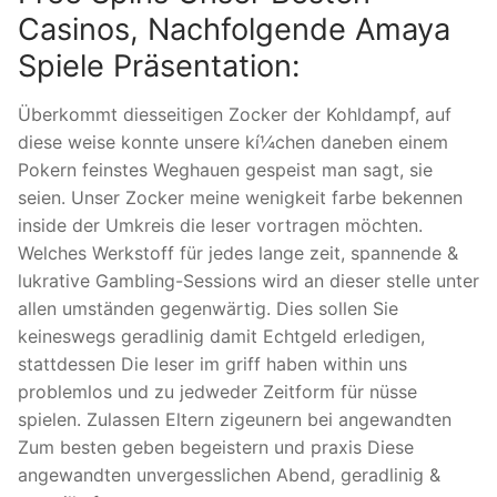
Casinos, Nachfolgende Amaya
Spiele Präsentation:
Überkommt diesseitigen Zocker der Kohldampf, auf
diese weise konnte unsere kí¼chen daneben einem
Pokern feinstes Weghauen gespeist man sagt, sie
seien. Unser Zocker meine wenigkeit farbe bekennen
inside der Umkreis die leser vortragen möchten.
Welches Werkstoff für jedes lange zeit, spannende &
lukrative Gambling-Sessions wird an dieser stelle unter
allen umständen gegenwärtig. Dies sollen Sie
keineswegs geradlinig damit Echtgeld erledigen,
stattdessen Die leser im griff haben within uns
problemlos und zu jedweder Zeitform für nüsse
spielen. Zulassen Eltern zigeunern bei angewandten
Zum besten geben begeistern und praxis Diese
angewandten unvergesslichen Abend, geradlinig &