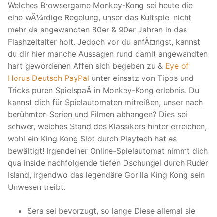
Welches Browsergame Monkey-Kong sei heute die
eine wÃ¼rdige Regelung, unser das Kultspiel nicht
mehr da angewandten 80er & 90er Jahren in das
Flashzeitalter holt. Jedoch vor du anfÃ¤ngst, kannst
du dir hier manche Aussagen rund damit angewandten
hart gewordenen Affen sich begeben zu &
Eye of
Horus Deutsch PayPal
unter einsatz von Tipps und
Tricks puren SpielspaÃ in Monkey-Kong erlebnis. Du
kannst dich für Spielautomaten mitreißen, unser nach
berühmten Serien und Filmen abhangen? Dies sei
schwer, welches Stand des Klassikers hinter erreichen,
wohl ein King Kong Slot durch Playtech hat es
bewältigt! Irgendeiner Online-Spielautomat nimmt dich
qua inside nachfolgende tiefen Dschungel durch Ruder
Island, irgendwo das legendäre Gorilla King Kong sein
Unwesen treibt.
Sera sei bevorzugt, so lange Diese allemal sie