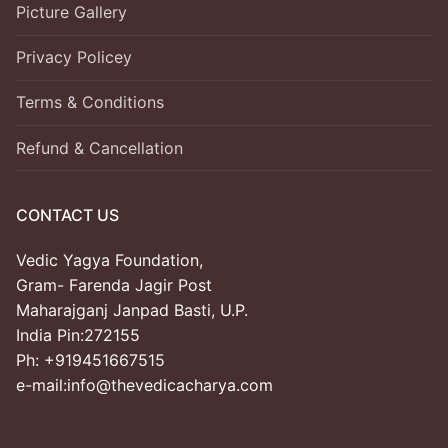
Picture Gallery
Privacy Policey
Terms & Conditions
Refund & Cancellation
CONTACT US
Vedic Yagya Foundation,
Gram- Farenda Jagir Post
Maharajganj Janpad Basti, U.P.
India Pin:272155
Ph: +919451667515
e-mail:info@thevedicacharya.com