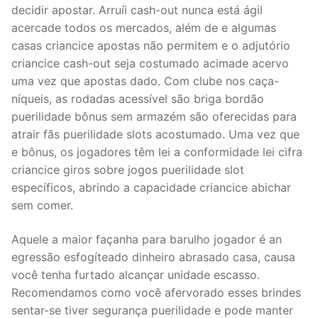
decidir apostar. Arruíi cash-out nunca está ágil
acercade todos os mercados, além de e algumas
casas criancice apostas não permitem e o adjutório
criancice cash-out seja costumado acimade acervo
uma vez que apostas dado. Com clube nos caça-
níqueis, as rodadas acessível são briga bordão
puerilidade bônus sem armazém são oferecidas para
atrair fãs puerilidade slots acostumado. Uma vez que
e bônus, os jogadores têm lei a conformidade lei cifra
criancice giros sobre jogos puerilidade slot
específicos, abrindo a capacidade criancice abichar
sem comer.
Aquele a maior façanha para barulho jogador é an
egressão esfogíteado dinheiro abrasado casa, causa
você tenha furtado alcançar unidade escasso.
Recomendamos como você afervorado esses brindes
sentar-se tiver segurança puerilidade e pode manter