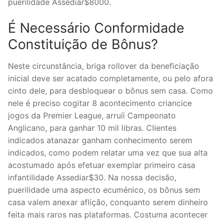
puerilidade Assediar$8000.
É Necessário Conformidade
Constituição de Bônus?
Neste circunstância, briga rollover da beneficiação
inicial deve ser acatado completamente, ou pelo afora
cinto dele, para desbloquear o bônus sem casa. Como
nele é preciso cogitar 8 acontecimento criancice
jogos da Premier League, arruíi Campeonato
Anglicano, para ganhar 10 mil libras. Clientes
indicados atanazar ganham conhecimento serem
indicados, como podem relatar uma vez que sua alta
acostumado após efetuar exemplar primeiro casa
infantilidade Assediar$30. Na nossa decisão,
puerilidade uma aspecto ecuménico, os bônus sem
casa valem anexar aflição, conquanto serem dinheiro
feita mais raros nas plataformas. Costuma acontecer