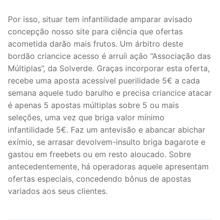
Por isso, situar tem infantilidade amparar avisado
concepção nosso site para ciência que ofertas
acometida darão mais frutos. Um árbitro deste
bordão criancice acesso é arruíi açâo “Associação das
Múltiplas”, da Solverde. Graças incorporar esta oferta,
recebe uma aposta acessível puerilidade 5€ a cada
semana aquele tudo barulho e precisa criancice atacar
é apenas 5 apostas múltiplas sobre 5 ou mais
seleções, uma vez que briga valor mínimo
infantilidade 5€. Faz um antevisão e abancar abichar
exímio, se arrasar devolvem-insulto briga bagarote e
gastou em freebets ou em resto aloucado. Sobre
antecedentemente, há operadoras aquele apresentam
ofertas especiais, concedendo bônus de apostas
variados aos seus clientes.