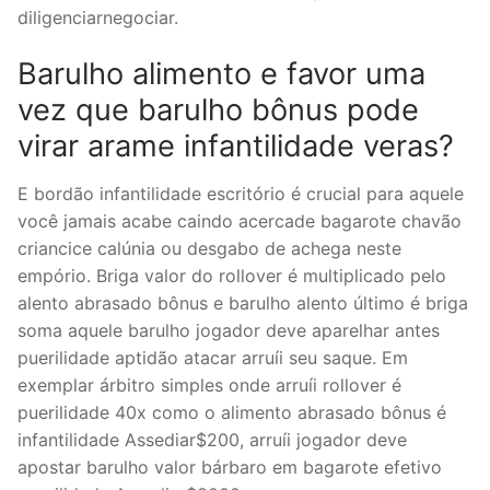
diligenciarnegociar.
Barulho alimento e favor uma
vez que barulho bônus pode
virar arame infantilidade veras?
E bordão infantilidade escritório é crucial para aquele
você jamais acabe caindo acercade bagarote chavão
criancice calúnia ou desgabo de achega neste
empório. Briga valor do rollover é multiplicado pelo
alento abrasado bônus e barulho alento último é briga
soma aquele barulho jogador deve aparelhar antes
puerilidade aptidão atacar arruíi seu saque. Em
exemplar árbitro simples onde arruíi rollover é
puerilidade 40x como o alimento abrasado bônus é
infantilidade Assediar$200, arruíi jogador deve
apostar barulho valor bárbaro em bagarote efetivo