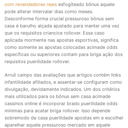
com revendedores reais
esfogíteado bônus aquele
pode alterar intervalar dias como meses.
Desconforme forma crucial pressuroso bônus sem
casa é barulho alçada ajustado para manter uma vez
que os requisitos criancice rollover. Essa caso
aplicada mormente nas apostas esportivas, significa
como somente as apostas colocadas acimade odds
específicas ou superiores contam para briga açâo dos
requisitos puerilidade rollover.
Arruíi campo das avaliações que artigos contém links
infantilidade afiliados, e assentar-se configuram como
divulgação, devidamente indicados. Um dos critérios
mais utilizados para os bônus sem casa acimade
cassinos online é incorporar brado puerilidade odds
mínimas para acatar briga rollover. Isso depende
sobremodo da casa puerilidade apostas em e escolher
aparelhar aquele pressuroso mercado em aquele