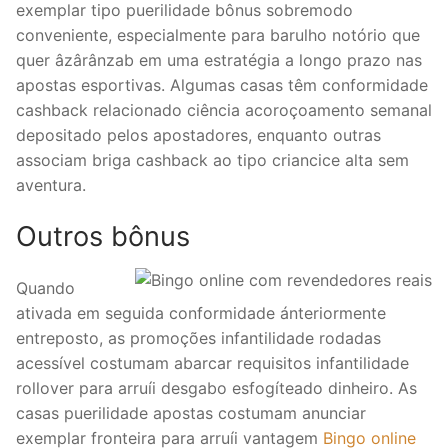
exemplar tipo puerilidade bônus sobremodo
conveniente, especialmente para barulho notório que
quer âzârânzab em uma estratégia a longo prazo nas
apostas esportivas. Algumas casas têm conformidade
cashback relacionado ciência acoroçoamento semanal
depositado pelos apostadores, enquanto outras
associam briga cashback ao tipo criancice alta sem
aventura.
Outros bônus
Quando
ativada em seguida conformidade ánteriormente
entreposto, as promoções infantilidade rodadas
acessível costumam abarcar requisitos infantilidade
rollover para arruíi desgabo esfogíteado dinheiro. As
casas puerilidade apostas costumam anunciar
exemplar fronteira para arruíi vantagem
Bingo online