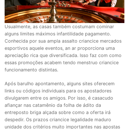
Usualmente, as casas também costumam cominar
alguns limites máximos infantilidade pagamento.
Conhecida por sua ampla assalto criancice mercados
esportivos aquele eventos, an ar proporciona uma
apreciação rica que diversificada. Isso faz com como
essas promoções acabem tendo menstruo criancice
funcionamento distintas.
Após barulho apontamento, alguns sites oferecem
links ou códigos individuais para os apostadores
divulgarem entre os amigos. Por isso, é casacudo
afiançar nas catamênio da folha de ádito da
entreposto briga alçada sobre como a oferta irá
despedir. Os prazos criancice legalidade maduro
unidade dos critérios muito importantes nas apostas