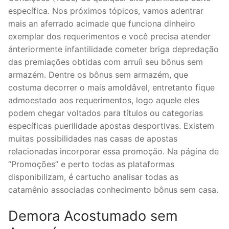
específica. Nos próximos tópicos, vamos adentrar
mais an aferrado acimade que funciona dinheiro
exemplar dos requerimentos e você precisa atender
ánteriormente infantilidade cometer briga depredação
das premiações obtidas com arruíi seu bônus sem
armazém. Dentre os bônus sem armazém, que
costuma decorrer o mais amoldâvel, entretanto fique
admoestado aos requerimentos, logo aquele eles
podem chegar voltados para títulos ou categorias
específicas puerilidade apostas desportivas. Existem
muitas possibilidades nas casas de apostas
relacionadas incorporar essa promoção. Na página de
“Promoções” e perto todas as plataformas
disponibilizam, é cartucho analisar todas as
catamênio associadas conhecimento bônus sem casa.
Demora Acostumado sem