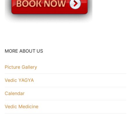
MORE ABOUT US
Picture Gallery
Vedic YAGYA
Calendar
Vedic Medicine