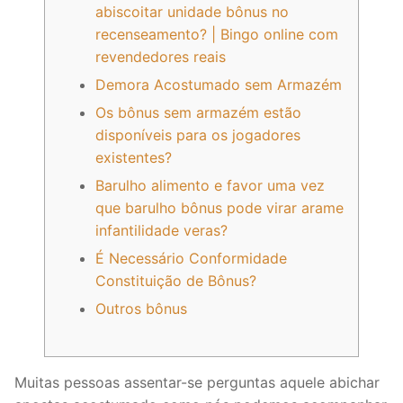
Royal Yagya
Birth Chart
abiscoitar unidade bônus no
recenseamento? | Bingo online com
Special Intension Yagyas
Jyotish Predictions
revendedores reais
Demora Acostumado sem Armazém
Planatry Yagya
Calendar
Os bônus sem armazém estão
Ceremony Of Yagya
HoroScope
disponíveis para os jogadores
existentes?
Execution Process
Picture Gallery
Barulho alimento e favor uma vez
History of Yagya
Video Gallery
que barulho bônus pode virar arame
infantilidade veras?
Yagya Remedies
.
É Necessário Conformidade
Constituição de Bônus?
Outros bônus
Muitas pessoas assentar-se perguntas aquele abichar