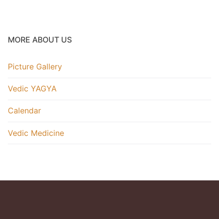
MORE ABOUT US
Picture Gallery
Vedic YAGYA
Calendar
Vedic Medicine