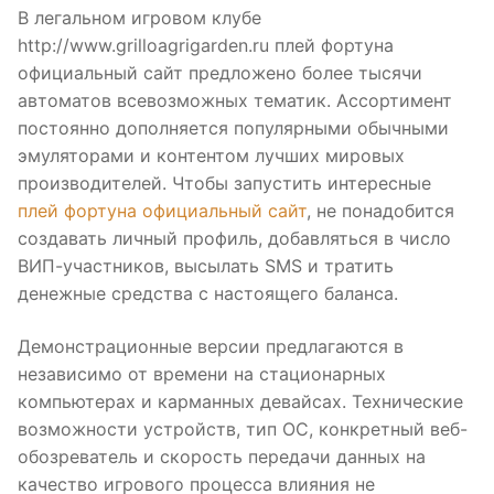
Royal Yagya
В легальном игровом клубе
http://www.grilloagrigarden.ru плей фортуна
Special Intension Yagyas
официальный сайт предложено более тысячи
автоматов всевозможных тематик. Ассортимент
Planatry Yagya
постоянно дополняется популярными обычными
эмуляторами и контентом лучших мировых
Ceremony Of Yagya
производителей. Чтобы запустить интересные
Execution Process
плей фортуна официальный сайт
, не понадобится
создавать личный профиль, добавляться в число
History of Yagya
ВИП-участников, высылать SMS и тратить
денежные средства с настоящего баланса.
Yagya Remedies
Демонстрационные версии предлагаются в
Services
независимо от времени на стационарных
Birth Chart
компьютерах и карманных девайсах. Технические
возможности устройств, тип ОС, конкретный веб-
Jyotish Predictions
обозреватель и скорость передачи данных на
качество игрового процесса влияния не
Calendar