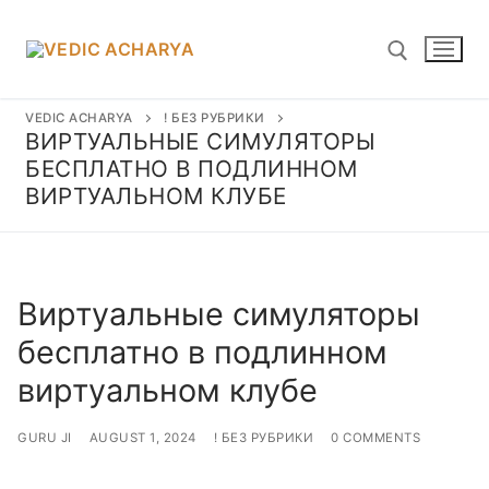
Skip
to
content
VEDIC ACHARYA
! БЕЗ РУБРИКИ
ВИРТУАЛЬНЫЕ СИМУЛЯТОРЫ
Search for:
БЕСПЛАТНО В ПОДЛИННОМ
ВИРТУАЛЬНОМ КЛУБЕ
Search
Виртуальные симуляторы
for:
бесплатно в подлинном
Home
виртуальном клубе
Yagyas
GURU JI
AUGUST 1, 2024
! БЕЗ РУБРИКИ
0 COMMENTS
Vedic YAGYA