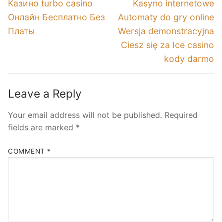
navigation
Previous
Next
Казино turbo casino
Kasyno internetowe
post:
post:
Онлайн Бесплатно Без
Automaty do gry online
Платы
Wersja demonstracyjna
Ciesz się za Ice casino
kody darmo
Leave a Reply
Your email address will not be published.
Required
fields are marked
*
COMMENT
*