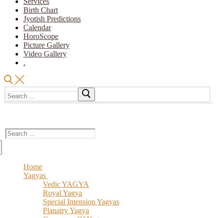
Services
Birth Chart
Jyotish Predictions
Calendar
HoroScope
Picture Gallery
Video Gallery
.
Search
for:
The Vedic Acharya
Search
for:
Home
Yagyas
Vedic YAGYA
Royal Yagya
Special Intension Yagyas
Planatry Yagya