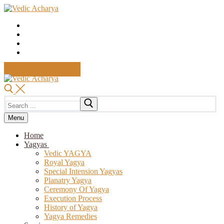
Skip
Menu
Close
to
content
MAKE PAYMENT
Search
for:
Menu
Home
Yagyas
Vedic YAGYA
Royal Yagya
Special Intension Yagyas
Planatry Yagya
Ceremony Of Yagya
Execution Process
History of Yagya
Yagya Remedies