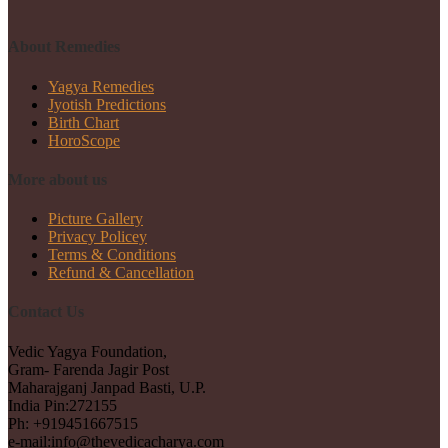
About Remedies
Yagya Remedies
Jyotish Predictions
Birth Chart
HoroScope
More about us
Picture Gallery
Privacy Policey
Terms & Conditions
Refund & Cancellation
Contact Us
Vedic Yagya Foundation,
Gram- Farenda Jagir Post
Maharajganj Janpad Basti, U.P.
India Pin:272155
Ph: +919451667515
e-mail:info@thevedicacharya.com