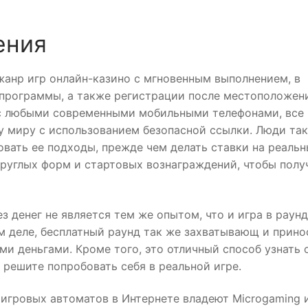
ения
жанр игр онлайн-казино с мгновенным выполнением, в
ки программы, а также регистрации после местоположени
 с любыми современными мобильными телефонами, все 
у миру с использованием безопасной ссылки. Люди та
овать ее подходы, прежде чем делать ставки на реаль
круглых форм и стартовых вознаграждений, чтобы полу
ез денег не является тем же опытом, что и игра в раунд
м деле, бесплатный раунд так же захватывающ и прино
ми деньгами. Кроме того, это отличный способ узнать 
 решите попробовать себя в реальной игре.
игровых автоматов в Интернете владеют Microgaming 