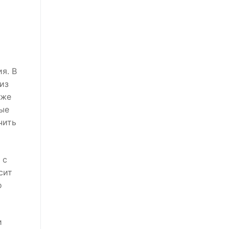
я. В
из
кже
ные
чить
 с
сит
о
и