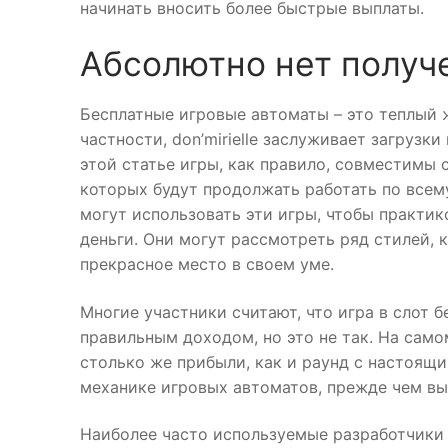
начинать вносить более быстрые выплаты.
Абсолютно нет получ
Бесплатные игровые автоматы – это теплый 
частности, don’mirielle заслуживает загруз
этой статье игры, как правило, совместимы
которых будут продолжать работать по всем
могут использовать эти игры, чтобы практик
деньги. Они могут рассмотреть ряд стилей, 
прекрасное место в своем уме.
Многие участники считают, что игра в слот б
правильным доходом, но это не так. На само
столько же прибыли, как и раунд с настоящи
механике игровых автоматов, прежде чем вы
Наиболее часто используемые разработчики 