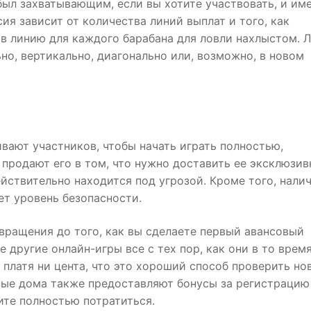
был захватывающим, если вы хотите участвовать, и им
ия зависит от количества линий выплат и того, как
в линию для каждого барабана для ловли нахлыстом. 
о, вертикально, диагонально или, возможно, в новом
вают участников, чтобы начать играть полностью,
 продают его в том, что нужно доставить ее эксклюзи
ействительно находится под угрозой. Кроме того, нали
ет уровень безопасности.
вращения до того, как вы сделаете первый авансовый
е другие онлайн-игры все с тех пор, как они в то время
 платя ни цента, что это хороший способ проверить но
ные дома также предоставляют бонусы за регистрацию
ите полностью потратиться.