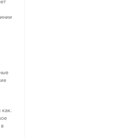
еет
Линии
вные
чие
 как.
вое
 в