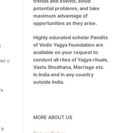
trends and events, avoid
potential problems, and take
maximum advantage of
opportunities as they arise.
Highly educated scholar Pandits
of Vedic Yagya Foundation are
й
available on your request to
conduct all rites of Yagya rituals,
ию с
Vastu Shodhana, Marriage etc.
in India and in any country
outside India.
ть
MORE ABOUT US
 в