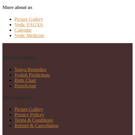
More about us
Picture Gallery
Vedic YAGYA
Calendar
Vedic Medicine
About Remedies
Yagya Remedies
Jyotish Predictions
Birth Chart
HoroScope
More about us
Picture Gallery
Privacy Policey
Terms & Conditions
Refund & Cancellation