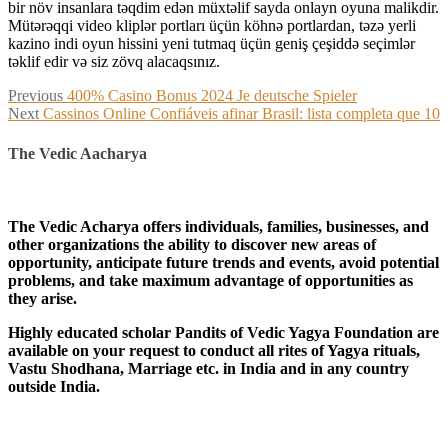
bir növ insanlara təqdim edən müxtəlif sayda onlayn oyuna malikdir.
Mütərəqqi video kliplər portları üçün köhnə portlardan, təzə yerli
kazino indi oyun hissini yeni tutmaq üçün geniş çeşiddə seçimlər
təklif edir və siz zövq alacaqsınız.
Post
Previous
Previous
400% Casino Bonus 2024 Je deutsche Spieler
Next
post:
Next
Cassinos Online Confiáveis afinar Brasil: lista completa que 10
navigation
post:
The Vedic Aacharya
The Vedic Acharya offers individuals, families, businesses, and
other organizations the ability to discover new areas of
opportunity, anticipate future trends and events, avoid potential
problems, and take maximum advantage of opportunities as
they arise.
Highly educated scholar Pandits of Vedic Yagya Foundation are
available on your request to conduct all rites of Yagya rituals,
Vastu Shodhana, Marriage etc. in India and in any country
outside India.