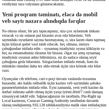
verdiyiniz təzə valyutanı göstərəcəksiniz.
Yeni proqram təminatı, eləcə də mobil
veb saytı nəzərə alındıqda fərqlər
Nə olursa olsun, bir şey tapacaqsınız, sizə çox əylənmək imkanı
verəcək və siz onların pul kisəsini əvəz edə bilərsiniz. Veb
saytındakı oyunların sayına baxmayaraq, o, sizə lazım olanı tapmaq
üçün kifayət qədər vaxt tələb edəcək. heç olmasa, menyu
çubuğundan istifadə edin – oynamaq istədiyiniz oyuna klikləyin və
heç nə etməməlisiniz ekranın bir hissəsi. Əgər siz artıq oynamaq
istədiyiniz oyunun adını bilirsinizsə, siz də sadəcə olaraq seyir
çubuğuna gedə bilərsiniz. Süzgəclərdən istifadə etmək, həm də
mümkün olandan daha tez əldə etmək üçün sizə kömək edə bilər
vaxt.
Oyunçular cib telefonu, cari e-poçt ünvanı vasitəsilə toxunma
bazasıdır, əks halda rəhbərlik üçün kazino veb saytındakı şəbəkə
parametrlərindən istifadə edin. Eyni zamanda, yeni yerli kazino da
dərhal xidmətə sahib olmaq üçün yaxşı iyirmi dörd/7 canlı danışıq
xüsusiyyəti təklif edir. Sığınacağınızın ön tərəfində, Pin-Right up
Local kazinosu, Curacao Gaming Authority tərəfindən davamlı
olaraq təsdiqlənmiş SSL128 təhlükəsizliyinə malik olan istifadəçinin