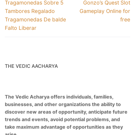
navigation
Previous
Next
Tragamonedas Sobre 5
Gonzo’s Quest Slot
post:
post:
Tambores Regalado
Gameplay Online for
Tragamonedas De balde
free
Falto Liberar
THE VEDIC AACHARYA
The Vedic Acharya offers individuals, families,
businesses, and other organizations the ability to
discover new areas of opportunity, anticipate future
trends and events, avoid potential problems, and
take maximum advantage of opportunities as they
arise.