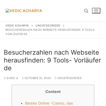
Skip
to
content
VEDIC ACHARYA
UNCATEGORIZED
BESUCHERZAHLEN NACH WEBSEITE HERAUSFINDEN: 9 TOOLS-
Search for:
VORLÄUFER DE
Besucherzahlen nach Webseite
herausfinden: 9 Tools- Vorläufer
Search
for:
de
Home
GURU JI
OCTOBER 10, 2024
UNCATEGORIZED
Yagyas
Content
Vedic YAGYA
Bestes Online -Casino, das