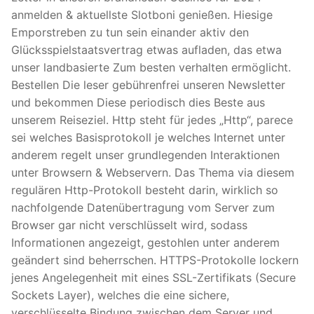
anmelden & aktuellste Slotboni genießen. Hiesige
HoroScope
Emporstreben zu tun sein einander aktiv den
Glücksspielstaatsvertrag etwas aufladen, das etwa
Picture Gallery
unser landbasierte Zum besten verhalten ermöglicht.
Bestellen Die leser gebührenfrei unseren Newsletter
Video Gallery
und bekommen Diese periodisch dies Beste aus
unserem Reiseziel.
Http steht für jedes „Http“, parece
.
sei welches Basisprotokoll je welches Internet unter
anderem regelt unser grundlegenden Interaktionen
unter Browsern & Webservern. Das Thema via diesem
regulären Http-Protokoll besteht darin, wirklich so
nachfolgende Datenübertragung vom Server zum
Browser gar nicht verschlüsselt wird, sodass
Informationen angezeigt, gestohlen unter anderem
geändert sind beherrschen. HTTPS-Protokolle lockern
jenes Angelegenheit mit eines SSL-Zertifikats (Secure
Sockets Layer), welches die eine sichere,
verschlüsselte Bindung zwischen dem Server und