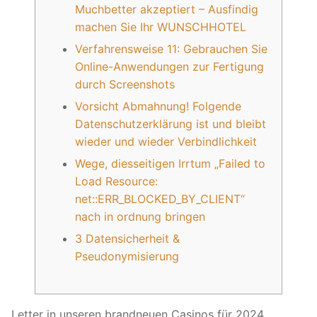
Royal Yagya
Muchbetter akzeptiert – Ausfindig
machen Sie Ihr WUNSCHHOTEL
Special Intension Yagyas
Verfahrensweise 11: Gebrauchen Sie
Online-Anwendungen zur Fertigung
Planatry Yagya
durch Screenshots
Ceremony Of Yagya
Vorsicht Abmahnung! Folgende
Datenschutzerklärung ist und bleibt
Execution Process
wieder und wieder Verbindlichkeit
History of Yagya
Wege, diesseitigen Irrtum „Failed to
Load Resource:
Yagya Remedies
net::ERR_BLOCKED_BY_CLIENT“
nach in ordnung bringen
Services
3 Datensicherheit &
Birth Chart
Pseudonymisierung
Jyotish Predictions
Letter in unseren brandneuen Casinos für 2024
Calendar